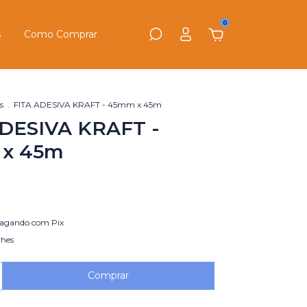
0
s
Como Comprar
s
.
FITA ADESIVA KRAFT - 45mm x 45m
ADESIVA KRAFT -
x 45m
agando com Pix
lhes