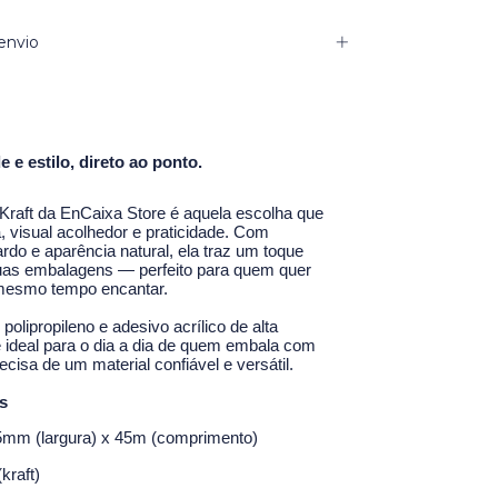
envio
 e estilo, direto ao ponto.
 Kraft da EnCaixa Store é aquela escolha que
a, visual acolhedor e praticidade. Com
do e aparência natural, ela traz um toque
uas embalagens — perfeito para quem quer
 mesmo tempo encantar.
olipropileno e adesivo acrílico de alta
 ideal para o dia a dia de quem embala com
ecisa de um material confiável e versátil.
s
5mm (largura) x 45m (comprimento)
kraft)