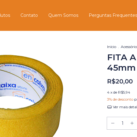
dutos
Contato
Quem Somos
Perguntas Frequente
Início
.
Acessório
FITA 
45mm 
R$20,00
4
x de
R$5,94
3% de desconto
p
Ver mais deta