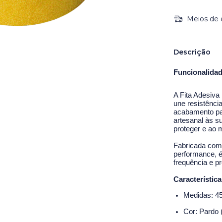
Meios de 
Descrição
Funcionalidade
A Fita Adesiva
une resistênci
acabamento par
artesanal às s
proteger e ao
Fabricada com p
performance, é
frequência e pr
Característica
Medidas: 4
Cor: Pardo (