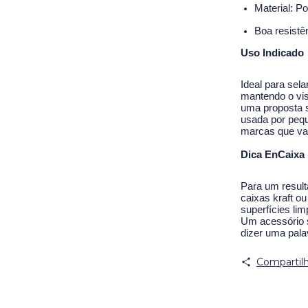
Material: Po
Boa resistên
Uso Indicado
Ideal para sel
mantendo o vi
uma proposta su
usada por pequ
marcas que val
Dica EnCaixa
Para um resul
caixas kraft o
superfícies li
Um acessório 
dizer uma pala
Compartilh