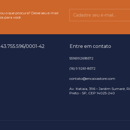
ou o que procura? Deixe seu e-mail
os para você.
43.755.596/0001-42
Entre em contato
5516992618572
(16) 9 9261-8572
contato@encaixastore.com
Av. Itatiaia, 396 – Jardim Sumaré, R
Preto - SP, CEP 14025-240