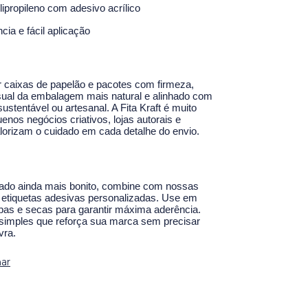
lipropileno com adesivo acrílico
cia e fácil aplicação
ar caixas de papelão e pacotes com firmeza,
sual da embalagem mais natural e alinhado com
stentável ou artesanal. A Fita Kraft é muito
enos negócios criativos, lojas autorais e
orizam o cuidado em cada detalhe do envio.
tado ainda mais bonito, combine com nossas
u etiquetas adesivas personalizadas. Use em
mpas e secas para garantir máxima aderência.
simples que reforça sua marca sem precisar
vra.
ar