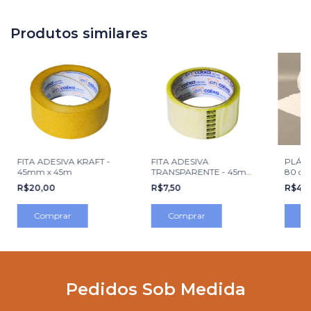
Produtos similares
FITA ADESIVA KRAFT -
FITA ADESIVA
PLÁST
45mm x 45m
TRANSPARENTE - 45mm
80 c
x 45m
R$20,00
R$7,50
R$47,
Pedidos Sob Medida